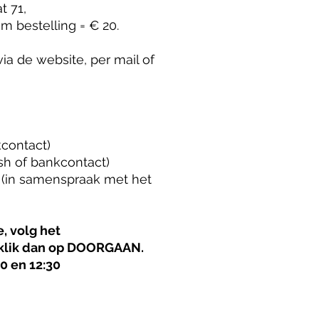
t 71,
m bestelling = € 20.
a de website, per mail of
kcontact)
ash of bankcontact)
 (in samenspraak met het
, volg het
 klik dan op DOORGAAN.
0 en 12:30