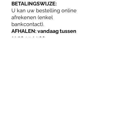
BETALINGSWIJZE:
U kan uw bestelling online
afrekenen (enkel
bankcontact).
AFHALEN: vandaag tussen
11:30 en 14:00
Maak uw keuze, volg het
winkelwagentje, afrekenen
en klik dan op DOORGAAN.
BETALINGSWIJZE
U kan uw bestelling online
afrekenen (enkel bankcontact).
AFHALEN: vandaag tussen 11:30 en
14:00
Maak uw keuze, volg het
Privacyverklaring
winkelwagentje, afrekenen en klik