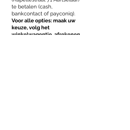
te betalen (cash,
bankcontact of payconiq).
Voor alle opties: maak uw
keuze, volg het
winkelwagentje, afrekenen
en klik dan op DOORGAAN.
AFHALEN: vandaag tussen
11:30 en 14:00
BETALINGSWIJZE
U kan uw bestelling online
afrekenen (enkel bankcontact) maar
u kan ook opteren om ter plaatse
(Kapellestraat 71 Aartselaar) te
betalen (cash, bankcontact of
Privacyverklaring
payconiq).