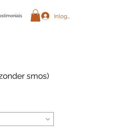
Inloggen
estimonials
 zonder smos)