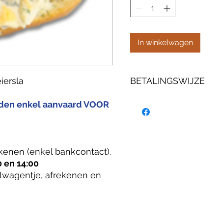
In winkelwagen
iersla
BETALINGSWIJZE
U kan uw bestelling online 
rden enkel aanvaard VOOR
bankcontact).
AFHALEN: vandaag tussen 1
Maak uw keuze, volg het wi
en klik dan op DOORGAAN.
kenen (enkel bankcontact).
 en 14:00
lwagentje, afrekenen en