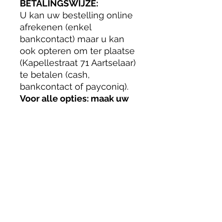
BETALINGSWIJZE:
U kan uw bestelling online
afrekenen (enkel
bankcontact) maar u kan
ook opteren om ter plaatse
(Kapellestraat 71 Aartselaar)
te betalen (cash,
bankcontact of payconiq).
Voor alle opties: maak uw
keuze, volg het
winkelwagentje, afrekenen
en klik dan op DOORGAAN.
AFHALEN: vandaag tussen
11:30 en 14:00
BETALINGSWIJZE