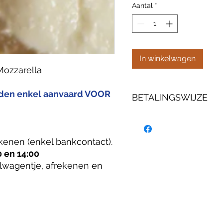
Aantal
*
In winkelwagen
Mozzarella
rden enkel aanvaard VOOR
BETALINGSWIJZE
U kan uw bestelling online 
bankcontact).
AFHALEN: vandaag tussen 1
kenen (enkel bankcontact).
Maak uw keuze, volg het wi
 en 14:00
en klik dan op DOORGAAN.
lwagentje, afrekenen en