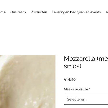
ome
Ons team
Producten
Leveringen bedrijven en events
T
Mozzarella (me
smos)
Prijs
€ 4,40
Maak uw keuze
*
Selecteren