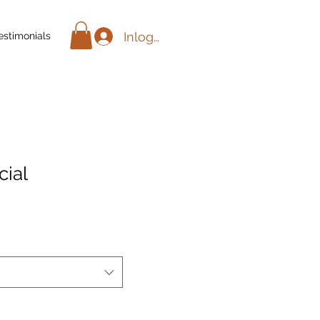
Inloggen
estimonials
cial