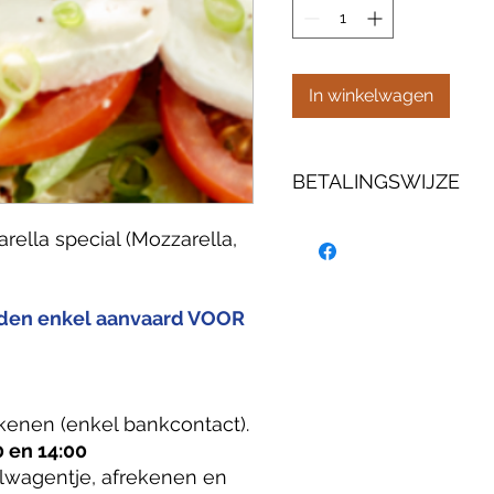
In winkelwagen
BETALINGSWIJZE
U kan uw bestelling online 
ella special (Mozzarella,
bankcontact).
AFHALEN: vandaag tussen 1
Maak uw keuze, volg het wi
rden enkel aanvaard VOOR
en klik dan op DOORGAAN.
kenen (enkel bankcontact).
 en 14:00
lwagentje, afrekenen en